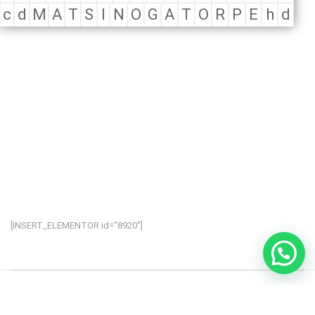
c
d
M
A
T
S
I
N
O
G
A
T
O
R
P
E
h
d
[INSERT_ELEMENTOR id=”8920″]
Education WordPress Theme
by
ThimPress.
Powered by WordPress.