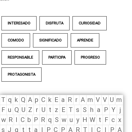
INTERESADO
DISFRUTA
CURIOSIDAD
COMODO
SIGNIFICADO
APRENDE
RESPONSABLE
PARTICIPA
PROGRESO
PROTAGONISTA
T
q
k
Q
A
p
C
k
E
a
R
r
A
m
V
V
U
m
F
u
Q
U
Z
r
U
t
z
E
T
s
S
h
a
P
Y
j
w
R
I
C
b
P
R
q
S
w
u
y
H
W
t
F
c
x
s
J
q
t
t
a
I
P
C
P
A
R
T
I
C
I
P
A