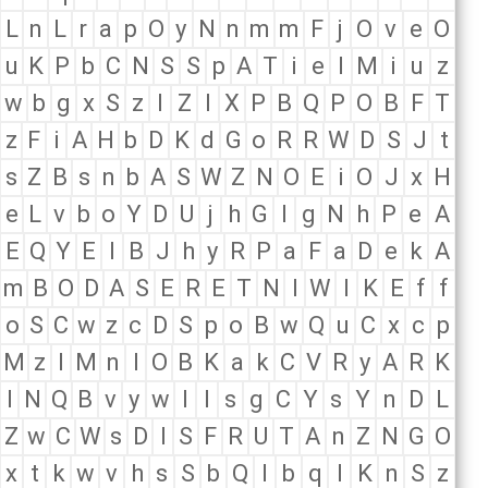
L
n
L
r
a
p
O
y
N
n
m
m
F
j
O
v
e
O
u
K
P
b
C
N
S
S
p
A
T
i
e
I
M
i
u
z
w
b
g
x
S
z
I
Z
I
X
P
B
Q
P
O
B
F
T
z
F
i
A
H
b
D
K
d
G
o
R
R
W
D
S
J
t
s
Z
B
s
n
b
A
S
W
Z
N
O
E
i
O
J
x
H
e
L
v
b
o
Y
D
U
j
h
G
I
g
N
h
P
e
A
E
Q
Y
E
I
B
J
h
y
R
P
a
F
a
D
e
k
A
m
B
O
D
A
S
E
R
E
T
N
I
W
I
K
E
f
f
o
S
C
w
z
c
D
S
p
o
B
w
Q
u
C
x
c
p
M
z
I
M
n
I
O
B
K
a
k
C
V
R
y
A
R
K
l
N
Q
B
v
y
w
I
l
s
g
C
Y
s
Y
n
D
L
Z
w
C
W
s
D
I
S
F
R
U
T
A
n
Z
N
G
O
x
t
k
w
v
h
s
S
b
Q
l
b
q
I
K
n
S
z