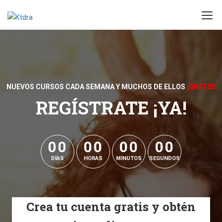
NUEVOS CURSOS CADA SEMANA Y MUCHOS DE ELLOS
¡GRATIS!
REGÍSTRATE ¡YA!
0
0
0
0
0
0
0
0
0
0
0
0
0
0
0
0
DÍAS
HORAS
MINUTOS
SEGUNDOS
Crea tu cuenta gratis y obtén